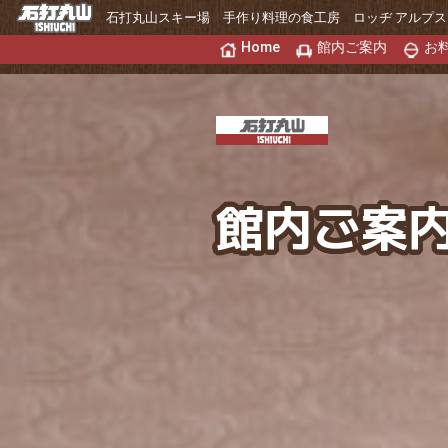
石打丸山スキー場 手作り料理の食工房 ロッヂ アルプス
Home
館内ご案内
お
館内ご案