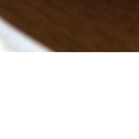
ようこそ、ロッヂ アルプスへ！
アルプスのお勧め
お料理
ゲレンデ50m!