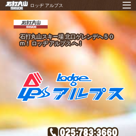
ロッヂ アルプス
石打丸山スキー場 北口ゲレンデへ５０
m！ ロッヂ アルプス へ！